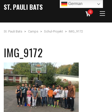
German
ST. PAULI BATS
0
St. Pauli Bats
>
Camps
>
Schul-Projekt
>
IMG_9172
IMG_9172