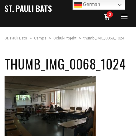
German
ST. PAULI BATS
0
St. Pauli Bats
>
Camps
>
Schul-Projekt
>
thumb_IMG_0068_1024
THUMB_IMG_0068_1024