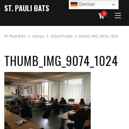
German
ST. PAULI BATS
0
St. Pauli Bats
>
Camps
>
Schul-Projekt
>
thumb_IMG_9074_1024
THUMB_IMG_9074_1024