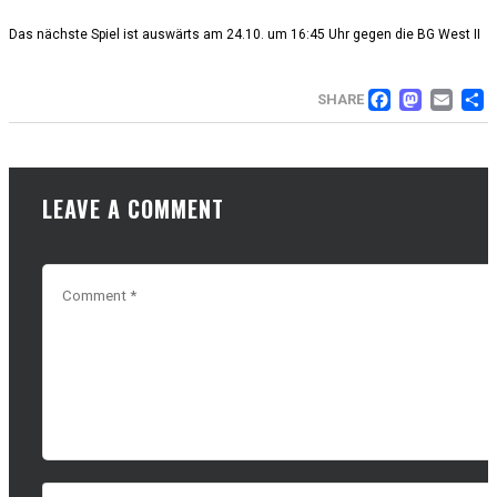
Das nächste Spiel ist auswärts am 24.10. um 16:45 Uhr gegen die BG West II
FACE
MAS
EM
SHARE
LEAVE A COMMENT