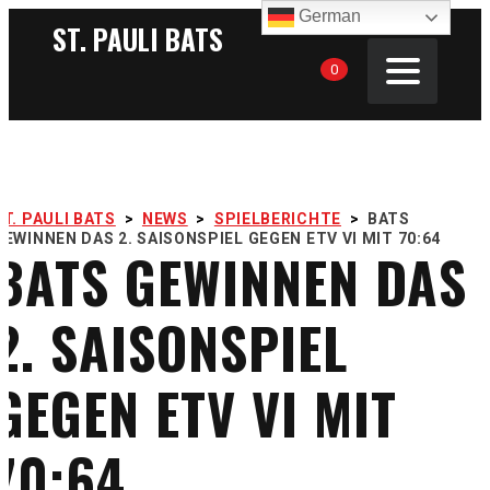
German
ST. PAULI BATS
0
ST. PAULI BATS
>
NEWS
>
SPIELBERICHTE
>
BATS
GEWINNEN DAS 2. SAISONSPIEL GEGEN ETV VI MIT 70:64
BATS GEWINNEN DAS
2. SAISONSPIEL
GEGEN ETV VI MIT
70:64