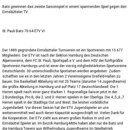
Bats gewinnen das zweite Saisonspiel in einem spannenden Spiel gegen den
Eimsbütteler TV.
St. Pauli Bats 70:64 ETV VI
Der 1889 gegründete Eimsbütteler Turnverein ist ein Sportverein mit 15.677
Mitgliedern. Der ETV ist nach der Sektion Hamburg des Deutschen
Alpenvereins, dem FC St. Pauli, Sportspaß e.V. und dem HSV der fünftgrößte
Sportverein Hamburgs und ist einer der vierzig mitgliedstärksten Sportvereine
Deutschlands. 30 unterschiedliche Sportarten werden angeboten. Zudem
schafften sie es in den letzten Jahren 2 Vereinseigene Dreifeld-Hallen zu
bauen. Die Basketball Abteilung ist mit 25 Teams (darunter 14 Jugendteams)
die größte Abteilung in Hamburg und auf Platz 17 deutschlandweit. Die 1.
Herren spielt nach einer ganz starken 1. Regionalliga Saison jetzt in der
2.Bundesliga, Pro B, die 2. und 3. Herren spielen in der Oberliga. Die 4.,5.,6.,7.
Herren spielt in der Stadtliga Ost und West. Sie leisten vorbildliche
Jugendarbeit. Vor dieser Saison hat der ETV Jugendspieler an uns
weitervermittelt weil auch deren Kapazität ausgeschöpft ist. Vielen Dank für
die Kooperation. Der ETV zieht aus einem großen Radius in und um
Eimsbüttel Spieler an. Im Bezirk Hamburg-Mitte haben aber nur die Bats und
die Hamburg Towers aus Wilhelmsburg Jugendteams im Spielbetrieb