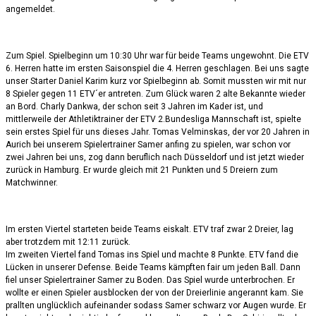
angemeldet.
Zum Spiel. Spielbeginn um 10:30 Uhr war für beide Teams ungewohnt. Die ETV
6. Herren hatte im ersten Saisonspiel die 4. Herren geschlagen. Bei uns sagte
unser Starter Daniel Karim kurz vor Spielbeginn ab. Somit mussten wir mit nur
8 Spieler gegen 11 ETV´er antreten. Zum Glück waren 2 alte Bekannte wieder
an Bord. Charly Dankwa, der schon seit 3 Jahren im Kader ist, und
mittlerweile der Athletiktrainer der ETV 2.Bundesliga Mannschaft ist, spielte
sein erstes Spiel für uns dieses Jahr. Tomas Velminskas, der vor 20 Jahren in
Aurich bei unserem Spielertrainer Samer anfing zu spielen, war schon vor
zwei Jahren bei uns, zog dann beruflich nach Düsseldorf und ist jetzt wieder
zurück in Hamburg. Er wurde gleich mit 21 Punkten und 5 Dreiern zum
Matchwinner.
Im ersten Viertel starteten beide Teams eiskalt. ETV traf zwar 2 Dreier, lag
aber trotzdem mit 12:11 zurück.
Im zweiten Viertel fand Tomas ins Spiel und machte 8 Punkte. ETV fand die
Lücken in unserer Defense. Beide Teams kämpften fair um jeden Ball. Dann
fiel unser Spielertrainer Samer zu Boden. Das Spiel wurde unterbrochen. Er
wollte er einen Spieler ausblocken der von der Dreierlinie angerannt kam. Sie
prallten unglücklich aufeinander sodass Samer schwarz vor Augen wurde. Er