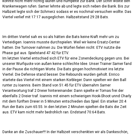
konnte nicht mehr richtig laufen und humpelte zur Bank. Der Schiri wollte den
Krankenwagen rufen. Samer lehnte ab und legte sich neben die Bank. Bis zur
Halbzeit legte sich der Schmerz sodass er es nochmal versuchen wollte. Das
Viertel verlief mit 17:17 ausgeglichen. Halbzeitstand 29:28 Bats.
Im dritten Viertel sah es so als hätten die Bats keine Kraft mehr um zu
Verteidigen. Ioannis musste durchspielen. Weil wir keine Ersatz-Center
hatten. Die Turnover nahmen zu. Die Würfen fielen nicht. ETV nutzte die
Phase gut aus. Spielstand 47:42 für ETV.
Im letzten Viertel entschied sich ETV für eine Zonendeckung gegen uns. Bei
unserer Wurfquote von außen keine schlechte Idee. Unser Trainer Samer fand
in der Pause die richtigen Worte. Die Bats gingen hochmotiviert ins letzte
Viertel. Die Defense stand besser. Die Rebounds wurden geholt. Enrico
startete das Viertel mit einem starken Korbleger. Dann spielten wir den Ball
runter zu Ioannis. Beim Stand von 51:45 für ETV übernahm Samer
Verantwortung traf 2 Dreier hintereinander. Dann spielte er Tomas frei der
ebenfalls 2 Dreier traf. Ioannis mit einem schwierigen Hook-Shoot unnd Charly
mit dem fünften Dreier in 5 Minuten entschieden das Spiel. Ein starker 20:4
Run der Bats zum 65:55. In den letzten 2 Minuten spielten die Bats die Zeit
aus. ETV kam nicht mehr bedrohlich ran. Endstand 70:64 Bats.
Danke an die Zuschauer!!! In der Halbzeit verschenkten wir als Dankeschön,