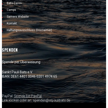
Bats-Cares
Camps
Samers Website
Kontakt
Haftungsausschluss (Disclaimer)
SPENDEN
Spende per Überweisung:
Sankt Pauli Bats e.V.
IBAN: DE61 4401 0046 0201 4974 65
PayPal:
Spende bei PayPal
Link klicken oder an: spenden@stpaulibats.de