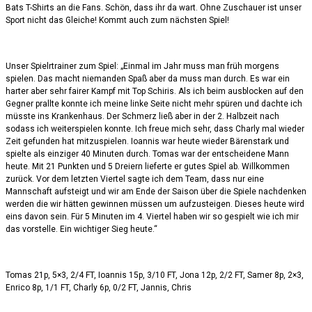
Bats T-Shirts an die Fans. Schön, dass ihr da wart. Ohne Zuschauer ist unser
Sport nicht das Gleiche! Kommt auch zum nächsten Spiel!
Unser Spielrtrainer zum Spiel: „Einmal im Jahr muss man früh morgens
spielen. Das macht niemanden Spaß aber da muss man durch. Es war ein
harter aber sehr fairer Kampf mit Top Schiris. Als ich beim ausblocken auf den
Gegner prallte konnte ich meine linke Seite nicht mehr spüren und dachte ich
müsste ins Krankenhaus. Der Schmerz ließ aber in der 2. Halbzeit nach
sodass ich weiterspielen konnte. Ich freue mich sehr, dass Charly mal wieder
Zeit gefunden hat mitzuspielen. Ioannis war heute wieder Bärenstark und
spielte als einziger 40 Minuten durch. Tomas war der entscheidene Mann
heute. Mit 21 Punkten und 5 Dreiern lieferte er gutes Spiel ab. Willkommen
zurück. Vor dem letzten Viertel sagte ich dem Team, dass nur eine
Mannschaft aufsteigt und wir am Ende der Saison über die Spiele nachdenken
werden die wir hätten gewinnen müssen um aufzusteigen. Dieses heute wird
eins davon sein. Für 5 Minuten im 4. Viertel haben wir so gespielt wie ich mir
das vorstelle. Ein wichtiger Sieg heute.“
Tomas 21p, 5×3, 2/4 FT, Ioannis 15p, 3/10 FT, Jona 12p, 2/2 FT, Samer 8p, 2×3,
Enrico 8p, 1/1 FT, Charly 6p, 0/2 FT, Jannis, Chris