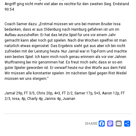
Angriff ging nicht mehr viel aber es reichte für den zweiten Sieg. Endstand
90:54.
Coach Samer dazu: „Erstmal müssen wir uns bei meinen Bruder Issa
bedanken, dass er aus Oldenburg nach Hamburg gefahren ist um im
Aufbau auszuhelfen. Er hat das letzte Spiel für uns vor einem Jahr
gemacht kann aber noch gut spielen. Nach drei Wochen spielfrei ist man
natürlich etwas eigerostet. Das Ergebnis sieht gut aus aber ich bin nicht
zufrieden mit der Leistung heute. Nur Jamal war in Top-Form und machte
sein bestes Spiel. Ich kann mich noch genau erinnern als vor vier Jahren
Wurftraining bei mir genommen hat. Es freut mich sehr, dass er so ein
guter Spieler geworden ist. Er verwarf heute nur drei Würfe aus dem Feld.
Wir müssen alle konstanter spielen. Im nächsten Spiel gegen Rist Wedel
müssen wir uns steigern.“
Jamal 29p, FT 3/5, Chris 20p, 4×3, FT 2/2, Samer 17p, 5×3, Aaron 12p, FT
2/3, Issa, 4p, Charly 4p, Jannis 4p, Juanan
FACEB
MAS
EM
T
SHARE