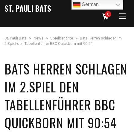
German
ST. PAULI BATS
0
St. Pauli Bats
>
News
>
Spielberichte
>
Bats Herren schlagen im
2.Spiel den Tabellenführer BBC Quickborn mit 90:54
BATS HERREN SCHLAGEN
IM 2.SPIEL DEN
TABELLENFÜHRER BBC
QUICKBORN MIT 90:54