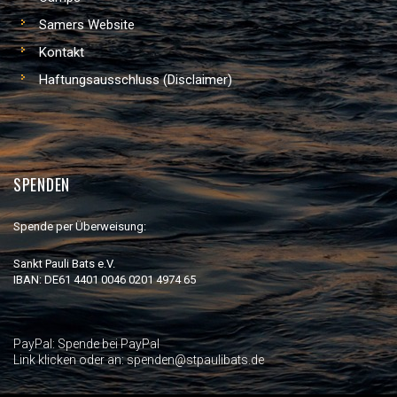
Samers Website
Kontakt
Haftungsausschluss (Disclaimer)
SPENDEN
Spende per Überweisung:
Sankt Pauli Bats e.V.
IBAN: DE61 4401 0046 0201 4974 65
PayPal:
Spende bei PayPal
Link klicken oder an: spenden@stpaulibats.de