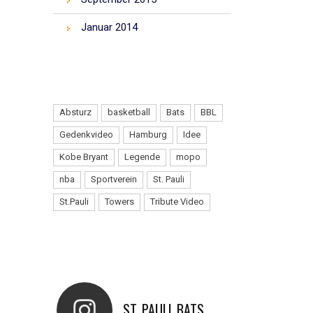
Januar 2014
TAGS
Absturz
basketball
Bats
BBL
Gedenkvideo
Hamburg
Idee
Kobe Bryant
Legende
mopo
nba
Sportverein
St. Pauli
St.Pauli
Towers
Tribute Video
INSTAGRAM
ST_PAULI_BATS