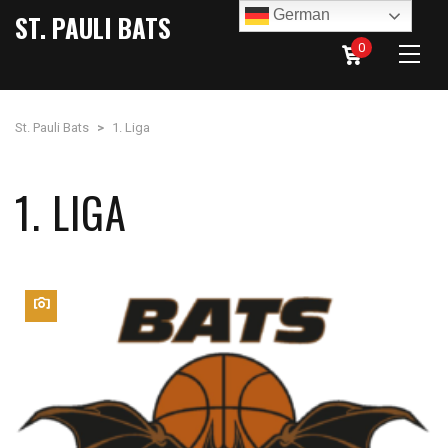
German
ST. PAULI BATS
0
St. Pauli Bats
>
1. Liga
1. LIGA