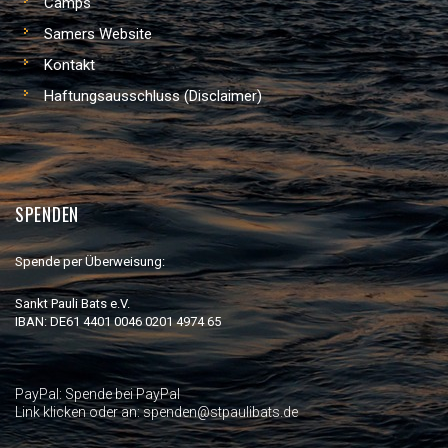
Camps
Samers Website
Kontakt
Haftungsausschluss (Disclaimer)
SPENDEN
Spende per Überweisung:
Sankt Pauli Bats e.V.
IBAN: DE61 4401 0046 0201 4974 65
PayPal:
Spende bei PayPal
Link klicken oder an: spenden@stpaulibats.de