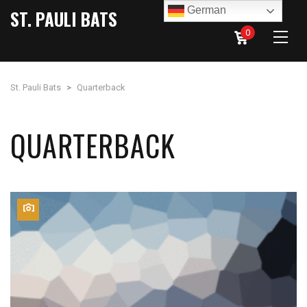
German
ST. PAULI BATS
0
St. Pauli Bats
>
Quarterback
QUARTERBACK