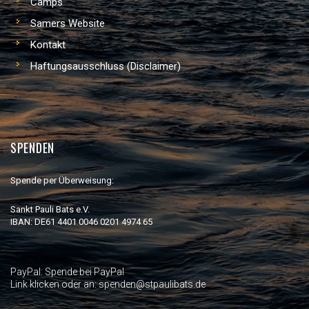
Camps
Samers Website
Kontakt
Haftungsausschluss (Disclaimer)
SPENDEN
Spende per Überweisung:
Sankt Pauli Bats e.V.
IBAN: DE61 4401 0046 0201 4974 65
PayPal:
Spende bei PayPal
Link klicken oder an: spenden@stpaulibats.de