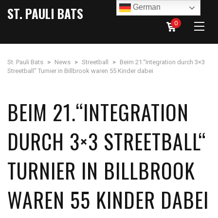
German
ST. PAULI BATS
0
St. Pauli Bats
>
News
>
Streetball
>
Beim 21.“Integration durch 3×3
Streetball“ Turnier in Billbrook waren 55 Kinder dabei
BEIM 21.“INTEGRATION
DURCH 3×3 STREETBALL“
TURNIER IN BILLBROOK
WAREN 55 KINDER DABEI