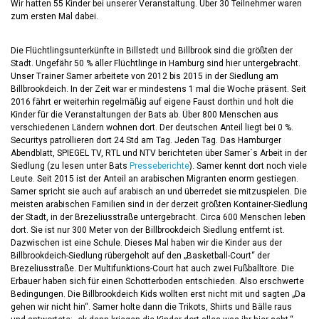
Wir hatten 55 Kinder bei unserer Veranstaltung. Über 30 Teilnehmer waren
zum ersten Mal dabei.
Die Flüchtlingsunterkünfte in Billstedt und Billbrook sind die größten der
Stadt. Ungefähr 50 % aller Flüchtlinge in Hamburg sind hier untergebracht.
Unser Trainer Samer arbeitete von 2012 bis 2015 in der Siedlung am
Billbrookdeich. In der Zeit war er mindestens 1 mal die Woche präsent. Seit
2016 fährt er weiterhin regelmäßig auf eigene Faust dorthin und holt die
Kinder für die Veranstaltungen der Bats ab. Über 800 Menschen aus
verschiedenen Ländern wohnen dort. Der deutschen Anteil liegt bei 0 %.
Securitys patrollieren dort 24 Std am Tag. Jeden Tag. Das Hamburger
Abendblatt, SPIEGEL TV, RTL und NTV berichteten über Samer´s Arbeit in der
Siedlung (zu lesen unter Bats
Presseberichte
). Samer kennt dort noch viele
Leute. Seit 2015 ist der Anteil an arabischen Migranten enorm gestiegen.
Samer spricht sie auch auf arabisch an und überredet sie mitzuspielen. Die
meisten arabischen Familien sind in der derzeit größten Kontainer-Siedlung
der Stadt, in der Brezeliusstraße untergebracht. Circa 600 Menschen leben
dort. Sie ist nur 300 Meter von der Billbrookdeich Siedlung entfernt ist.
Dazwischen ist eine Schule. Dieses Mal haben wir die Kinder aus der
Billbrookdeich-Siedlung rübergeholt auf den „Basketball-Court“ der
Brezeliusstraße. Der Multifunktions-Court hat auch zwei Fußballtore. Die
Erbauer haben sich für einen Schotterboden entschieden. Also erschwerte
Bedingungen. Die Billbrookdeich Kids wollten erst nicht mit und sagten „Da
gehen wir nicht hin“. Samer holte dann die Trikots, Shirts und Bälle raus