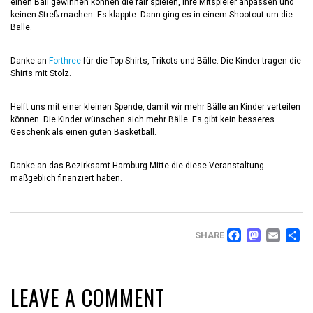
einen Ball gewinnen können die fair spielen, ihre Mitspieler anpassen und
keinen Streß machen. Es klappte. Dann ging es in einem Shootout um die
Bälle.
Danke an
Forthree
für die Top Shirts, Trikots und Bälle. Die Kinder tragen die
Shirts mit Stolz.
Helft uns mit einer kleinen Spende, damit wir mehr Bälle an Kinder verteilen
können. Die Kinder wünschen sich mehr Bälle. Es gibt kein besseres
Geschenk als einen guten Basketball.
Danke an das Bezirksamt Hamburg-Mitte die diese Veranstaltung
maßgeblich finanziert haben.
FACEB
MAS
EM
T
SHARE
LEAVE A COMMENT