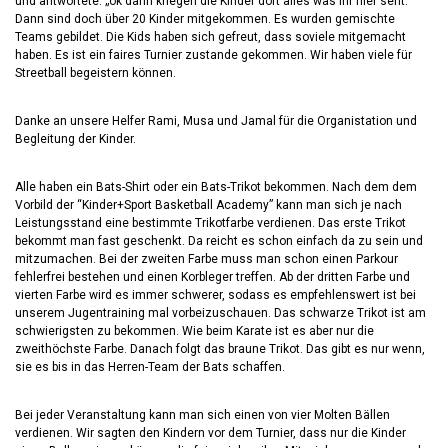
und antwortete: „ok dann kriegen die Kinder dort alles was ihr hier seht.“
Dann sind doch über 20 Kinder mitgekommen. Es wurden gemischte
Teams gebildet. Die Kids haben sich gefreut, dass soviele mitgemacht
haben. Es ist ein faires Turnier zustande gekommen. Wir haben viele für
Streetball begeistern können.
Danke an unsere Helfer Rami, Musa und Jamal für die Organistation und
Begleitung der Kinder.
Alle haben ein Bats-Shirt oder ein Bats-Trikot bekommen. Nach dem dem
Vorbild der “Kinder+Sport Basketball Academy” kann man sich je nach
Leistungsstand eine bestimmte Trikotfarbe verdienen. Das erste Trikot
bekommt man fast geschenkt. Da reicht es schon einfach da zu sein und
mitzumachen. Bei der zweiten Farbe muss man schon einen Parkour
fehlerfrei bestehen und einen Korbleger treffen. Ab der dritten Farbe und
vierten Farbe wird es immer schwerer, sodass es empfehlenswert ist bei
unserem Jugentraining mal vorbeizuschauen. Das schwarze Trikot ist am
schwierigsten zu bekommen. Wie beim Karate ist es aber nur die
zweithöchste Farbe. Danach folgt das braune Trikot. Das gibt es nur wenn,
sie es bis in das Herren-Team der Bats schaffen.
Bei jeder Veranstaltung kann man sich einen von vier Molten Bällen
verdienen. Wir sagten den Kindern vor dem Turnier, dass nur die Kinder