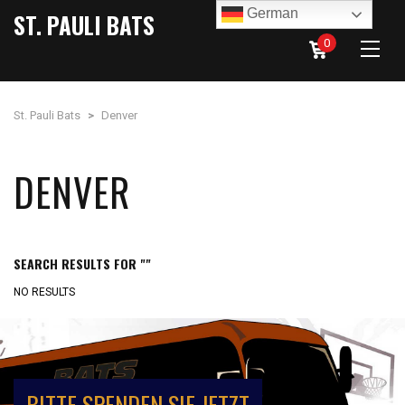
German
ST. PAULI BATS
0
St. Pauli Bats
>
Denver
DENVER
SEARCH RESULTS FOR ""
NO RESULTS
BITTE SPENDEN SIE JETZT