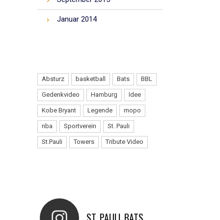
Januar 2014
TAGS
Absturz
basketball
Bats
BBL
Gedenkvideo
Hamburg
Idee
Kobe Bryant
Legende
mopo
nba
Sportverein
St. Pauli
St.Pauli
Towers
Tribute Video
INSTAGRAM
ST_PAULI_BATS