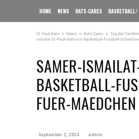
HOME
NEWS
BATS-CARES
BASKETBALL/
St. Pauli Bats
>
News
>
Bats-Cares
>
Tag der Familie
ismailat-St.-Pauli-Bats-e.V.-Basketball-Fussball-Schwi
SAMER-ISMAILAT-
BASKETBALL-FU
FUER-MAEDCHEN
September 2, 2024
admin