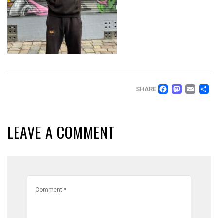
FACEB
MAS
EM
T
SHARE
LEAVE A COMMENT