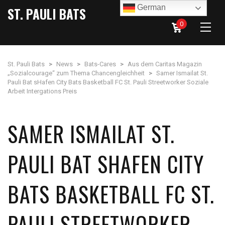
German
ST. PAULI BATS
0
St. Pauli Bats
>
News
>
Bats-Cares
>
Aus dem Caritas Magazin
„Sozialcourage“ zum Thema Chancengleichheit
>
Samer Ismailat St.
Pauli Bat sHafen City Bats Basketball FC St. Pauli Streetworker Soziale
Arbeit Intergations Preis
SAMER ISMAILAT ST.
PAULI BAT SHAFEN CITY
BATS BASKETBALL FC ST.
PAULI STREETWORKER