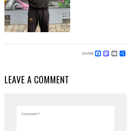
FACEB
MAS
EM
T
SHARE
LEAVE A COMMENT