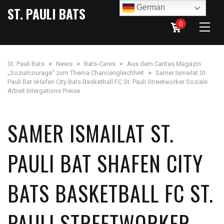
German
ST. PAULI BATS
0
St. Pauli Bats
>
News
>
Bats-Cares
>
Aus dem Caritas Magazin
„Sozialcourage“ zum Thema Chancengleichheit
>
Samer Ismailat St.
Pauli Bat sHafen City Bats Basketball FC St. Pauli Streetworker Soziale
Arbeit Intergations Preise
SAMER ISMAILAT ST.
PAULI BAT SHAFEN CITY
BATS BASKETBALL FC ST.
PAULI STREETWORKER