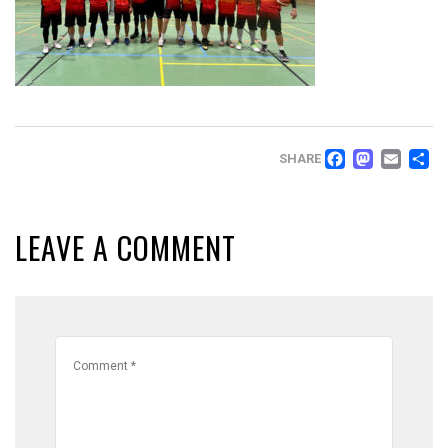
FACEB
MAS
EM
T
SHARE
LEAVE A COMMENT