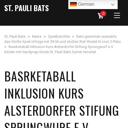
German
ST. PAULI BATS
0
St. Pauli Bats
>
News
>
Spielberichte
>
Bats gewinnen auswärts
das fünfte Spiel infolge mit 59:56 und stoßen Rist Wedel IV vom 2.Platz
>
Basrketaball Inklusion Kurs Alsterdorfer Stifung Sprungwurf e V.
Kinder mit Handycap Kinde St. Pauli Bats Samer Ismailat
BASRKETABALL
INKLUSION KURS
ALSTERDORFER STIFUNG
SPRUNGWURF E V.