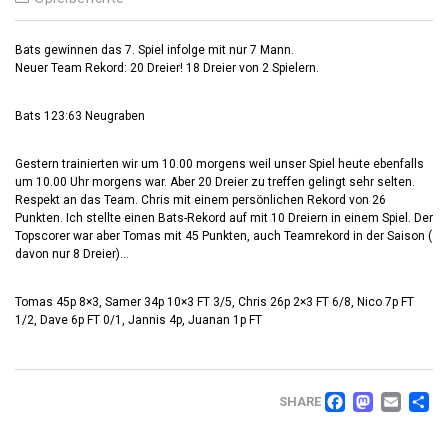
Bats gewinnen das 7. Spiel infolge mit nur 7 Mann.
Neuer Team Rekord: 20 Dreier! 18 Dreier von 2 Spielern.
Bats 123:63 Neugraben
Gestern trainierten wir um 10.00 morgens weil unser Spiel heute ebenfalls
um 10.00 Uhr morgens war. Aber 20 Dreier zu treffen gelingt sehr selten.
Respekt an das Team. Chris mit einem persönlichen Rekord von 26
Punkten. Ich stellte einen Bats-Rekord auf mit 10 Dreiern in einem Spiel. Der
Topscorer war aber Tomas mit 45 Punkten, auch Teamrekord in der Saison (
davon nur 8 Dreier)…
Tomas 45p 8×3, Samer 34p 10×3 FT 3/5, Chris 26p 2×3 FT 6/8, Nico 7p FT
1/2, Dave 6p FT 0/1, Jannis 4p, Juanan 1p FT
FACEB
MAS
EM
T
SHARE