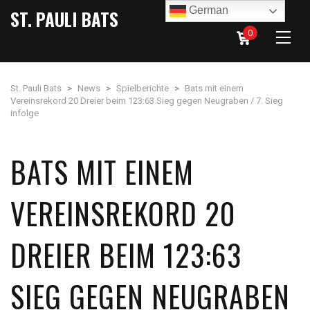
German
ST. PAULI BATS
0
St. Pauli Bats
>
News
>
Spielberichte
>
Bats mit einem
Vereinsrekord 20 Dreier beim 123:63 Sieg gegen Neugraben / 7. Sieg
infolge
BATS MIT EINEM
VEREINSREKORD 20
DREIER BEIM 123:63
SIEG GEGEN NEUGRABEN