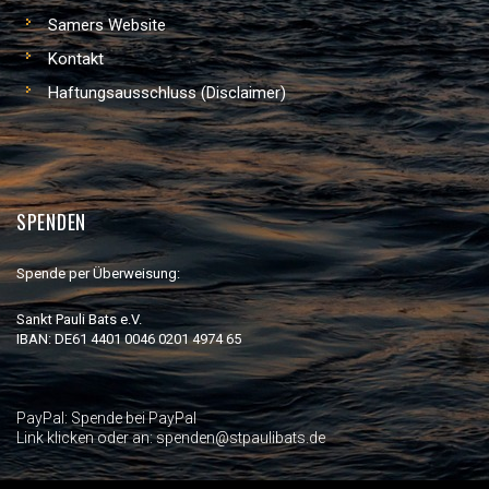
Samers Website
Kontakt
Haftungsausschluss (Disclaimer)
SPENDEN
Spende per Überweisung:
Sankt Pauli Bats e.V.
IBAN: DE61 4401 0046 0201 4974 65
PayPal:
Spende bei PayPal
Link klicken oder an: spenden@stpaulibats.de