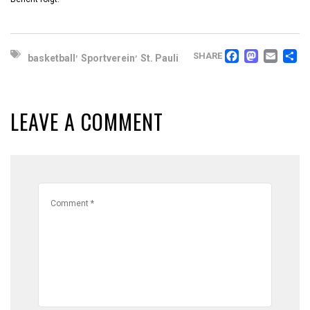
FACEB
MAS
EM
T
,
,
SHARE
basketball
Sportverein
St. Pauli
LEAVE A COMMENT