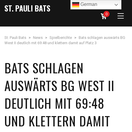
German
ST. PAULI BATS
0
St. Pauli Bats
>
News
>
Spielberichte
>
Bats schlagen auswärts BG
West II deutlich mit 69:48 und klettern damit auf Platz 3
BATS SCHLAGEN
AUSWÄRTS BG WEST II
DEUTLICH MIT 69:48
UND KLETTERN DAMIT