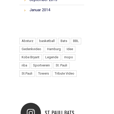
Januar 2014
TAGS
Absturz
basketball
Bats
BBL
Gedenkvideo
Hamburg
Idee
Kobe Bryant
Legende
mopo
nba
Sportverein
St. Pauli
St.Pauli
Towers
Tribute Video
INSTAGRAM
ST_PAULI_BATS