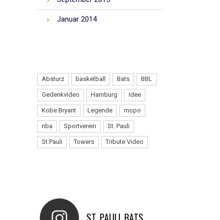
Januar 2014
TAGS
Absturz
basketball
Bats
BBL
Gedenkvideo
Hamburg
Idee
Kobe Bryant
Legende
mopo
nba
Sportverein
St. Pauli
St.Pauli
Towers
Tribute Video
INSTAGRAM
ST_PAULI_BATS