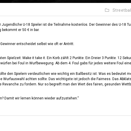
Streetbal
r Jugendliche U-18 Spieler ist die Teilnahme kostenlos. Der Gewinner des U-18 Tu
g bekommt er 50 € in bar.
ewinner entscheidet selbst wie oft er Antritt.
ten Spielzeit. Make it take it. Ein Korb zählt 2 Punkte. Ein Dreier 3 Punkte. 12 Sek
iwürfen bei Foul in Wurfbewegung. Ab dem 4. Foul gabs für jedes weitere Foul ein
ollte den Spielern verdeutlichen wie wichtig ein Ballbesitz ist. Was es bedeutet m
 Wurfauswahl achten sollte. Das wichtigste ist jedoch die Fairness. Das Abkla
ine Revanche zu fordern. Nur so begreift man den Wert des fairen, gesunden Wett
n? Damit wir lernen können wieder aufzustehen.”