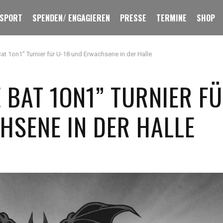
 SPORT
SPENDEN/ ENGAGIEREN
PRESSE
TERMINE
SHOP
Bat 1on1” Turnier für U-18 und Erwachsene in der Halle
E BAT 1ON1” TURNIER F
HSENE IN DER HALLE