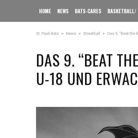
HOME
NEWS
BATS-CARES
BASKETBALL/
St. Pauli Bats
>
News
>
Streetball
>
Das 9. “Beat the 
DAS 9. “BEAT TH
U-18 UND ERWAC