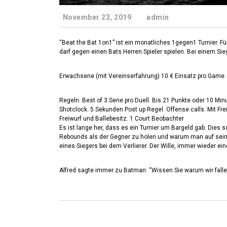
November 23, 2019
admin
“Beat the Bat 1on1” ist ein monatliches 1gegen1 Turnier. Fü
darf gegen einen Bats Herren Spieler spielen. Bei einem Sie
Erwachsene (mit Vereinserfahrung) 10 € Einsatz pro Game. G
Regeln: Best of 3 Serie pro Duell. Bis 21 Punkte oder 10 Minu
Shotclock. 5 Sekunden Post up Regel. Offense calls. Mit Fre
Freiwurf und Ballebesitz. 1 Court Beobachter
Es ist lange her, dass es ein Turnier um Bargeld gab. Dies s
Rebounds als der Gegner zu holen und warum man auf seine
eines Siegers bei dem Verlierer. Der Wille, immer wieder e
Alfred sagte immer zu Batman: “Wissen Sie warum wir falle