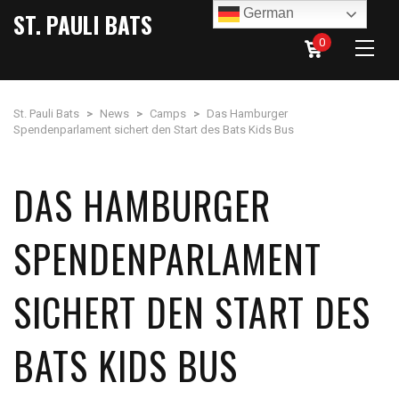
German
ST. PAULI BATS
0
St. Pauli Bats
>
News
>
Camps
>
Das Hamburger
Spendenparlament sichert den Start des Bats Kids Bus
DAS HAMBURGER
SPENDENPARLAMENT
SICHERT DEN START DES
BATS KIDS BUS