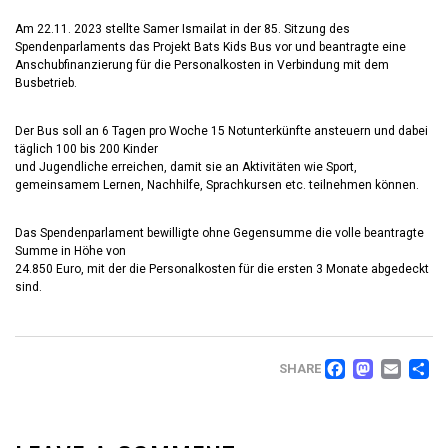
Am 22.11. 2023 stellte Samer Ismailat in der 85. Sitzung des
Spendenparlaments das Projekt Bats Kids Bus vor und beantragte eine
Anschubfinanzierung für die Personalkosten in Verbindung mit dem
Busbetrieb.
Der Bus soll an 6 Tagen pro Woche 15 Notunterkünfte ansteuern und dabei
täglich 100 bis 200 Kinder
und Jugendliche erreichen, damit sie an Aktivitäten wie Sport,
gemeinsamem Lernen, Nachhilfe, Sprachkursen etc. teilnehmen können.
Das Spendenparlament bewilligte ohne Gegensumme die volle beantragte
Summe in Höhe von
24.850 Euro, mit der die Personalkosten für die ersten 3 Monate abgedeckt
sind.
FACEB
MAS
EM
T
SHARE