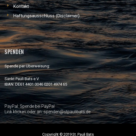
Kontakt
Haftungsausschluss (Disclaimer)
SPENDEN
Spende per Überweisung:
Sankt Pauli Bats e.V.
IBAN: DE61 4401 0046 0201 4974 65
PayPal:
Spende bei PayPal
Link klicken oder an: spenden@stpaulibats.de
Copyright © 2019 St. Pauli Bats