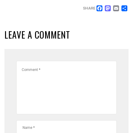
FACEB
MAS
EM
T
SHARE
LEAVE A COMMENT