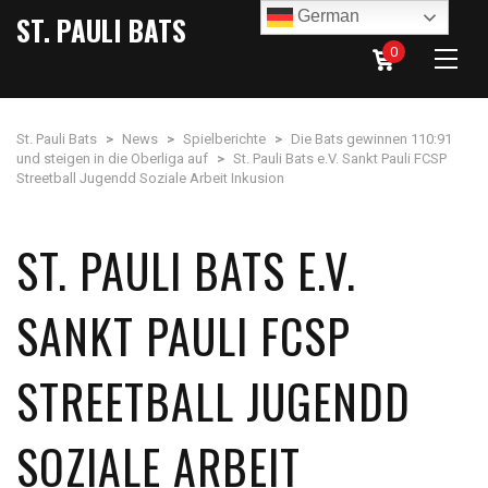
German
ST. PAULI BATS
0
St. Pauli Bats
>
News
>
Spielberichte
>
Die Bats gewinnen 110:91
und steigen in die Oberliga auf
>
St. Pauli Bats e.V. Sankt Pauli FCSP
Streetball Jugendd Soziale Arbeit Inkusion
ST. PAULI BATS E.V.
SANKT PAULI FCSP
STREETBALL JUGENDD
SOZIALE ARBEIT