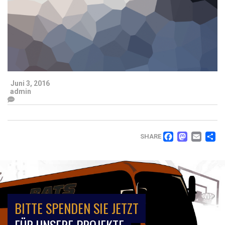
Juni 3, 2016
admin
FACEB
MAS
EM
T
SHARE
BITTE SPENDEN SIE JETZT