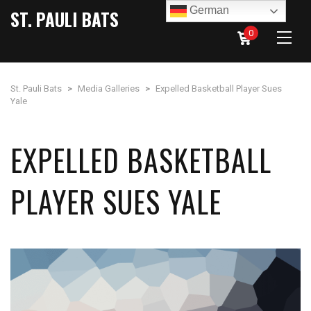
German
ST. PAULI BATS
0
St. Pauli Bats
>
Media Galleries
>
Expelled Basketball Player Sues
Yale
EXPELLED BASKETBALL
PLAYER SUES YALE