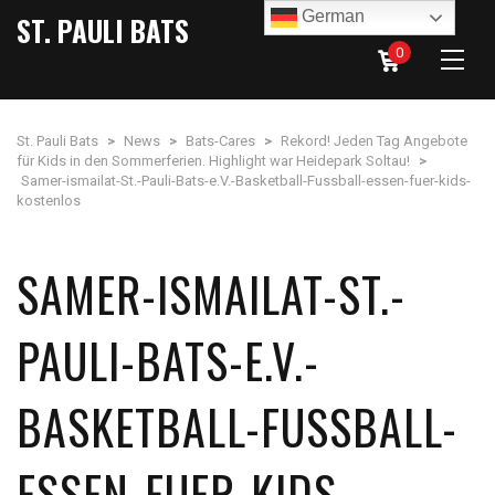
German
ST. PAULI BATS
0
St. Pauli Bats
>
News
>
Bats-Cares
>
Rekord! Jeden Tag Angebote
für Kids in den Sommerferien. Highlight war Heidepark Soltau!
>
Samer-ismailat-St.-Pauli-Bats-e.V.-Basketball-Fussball-essen-fuer-kids-
kostenlos
SAMER-ISMAILAT-ST.-
PAULI-BATS-E.V.-
BASKETBALL-FUSSBALL-
ESSEN-FUER-KIDS-