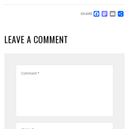
FACEB
MAS
EM
T
SHARE
LEAVE A COMMENT