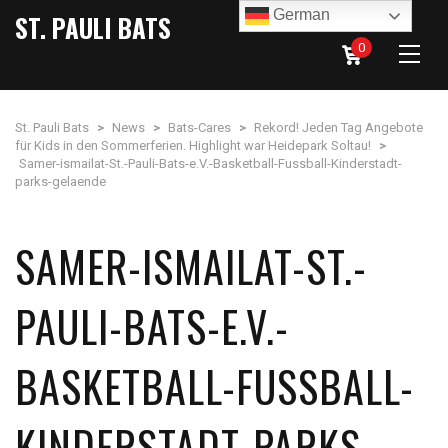
German
ST. PAULI BATS
0
St. Pauli Bats
>
News
>
Bats-Cares
>
Rekord! Jeden Tag Angebote
für Kids in den Sommerferien. Highlight war Heidepark Soltau!
>
Samer-ismailat-St.-Pauli-Bats-e.V.-Basketball-Fussball-Kinderstadt-
parks-gelaende
SAMER-ISMAILAT-ST.-
PAULI-BATS-E.V.-
BASKETBALL-FUSSBALL-
KINDERSTADT-PARKS-