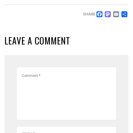
FACEB
MAS
EM
T
SHARE
LEAVE A COMMENT