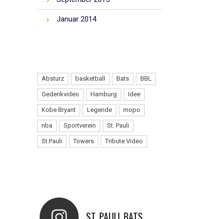
Januar 2014
TAGS
Absturz
basketball
Bats
BBL
Gedenkvideo
Hamburg
Idee
Kobe Bryant
Legende
mopo
nba
Sportverein
St. Pauli
St.Pauli
Towers
Tribute Video
INSTAGRAM
ST_PAULI_BATS