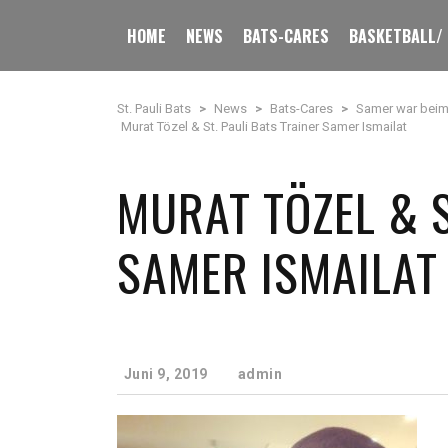
HOME
NEWS
BATS-CARES
BASKETBALL/
St. Pauli Bats
>
News
>
Bats-Cares
>
Samer war beim 
Murat Tözel & St. Pauli Bats Trainer Samer Ismailat
MURAT TÖZEL & 
SAMER ISMAILAT
Juni 9, 2019
admin