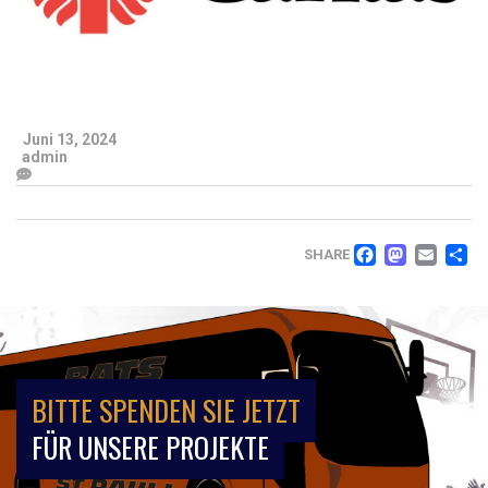
Juni 13, 2024
admin
FACEB
MAS
EM
T
SHARE
BITTE SPENDEN SIE JETZT
FÜR UNSERE PROJEKTE