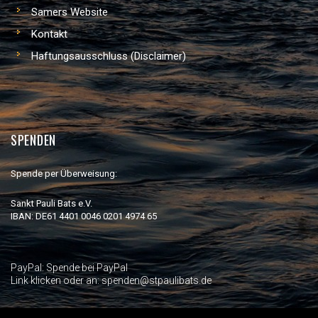
Samers Website
Kontakt
Haftungsausschluss (Disclaimer)
SPENDEN
Spende per Überweisung:
Sankt Pauli Bats e.V.
IBAN: DE61 4401 0046 0201 4974 65
PayPal:
Spende bei PayPal
Link klicken oder an: spenden@stpaulibats.de