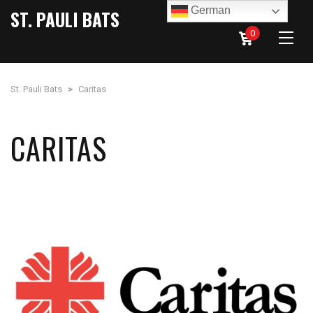
German
ST. PAULI BATS
0
St. Pauli Bats
>
Caritas
CARITAS