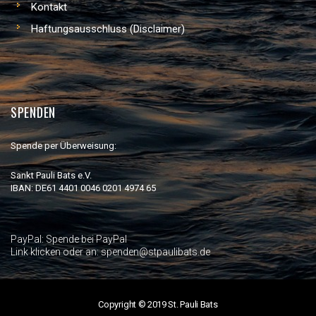
Kontakt
Haftungsausschluss (Disclaimer)
SPENDEN
Spende per Überweisung:
Sankt Pauli Bats e.V.
IBAN: DE61 4401 0046 0201 4974 65
PayPal:
Spende bei PayPal
Link klicken oder an: spenden@stpaulibats.de
Copyright © 2019 St. Pauli Bats