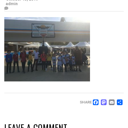
admin
FACEB
MAS
EM
T
SHARE
LEAVE A COMMENT