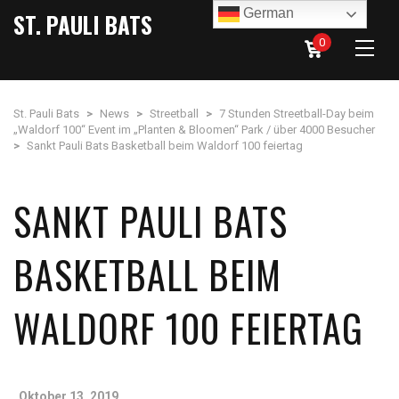
German
ST. PAULI BATS
0
St. Pauli Bats
>
News
>
Streetball
>
7 Stunden Streetball-Day beim
„Waldorf 100“ Event im „Planten & Bloomen“ Park / über 4000 Besucher
>
Sankt Pauli Bats Basketball beim Waldorf 100 feiertag
SANKT PAULI BATS
BASKETBALL BEIM
WALDORF 100 FEIERTAG
Oktober 13, 2019