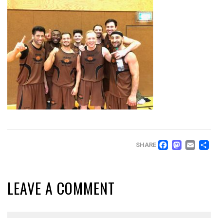
FACEB
MAS
EM
T
SHARE
LEAVE A COMMENT