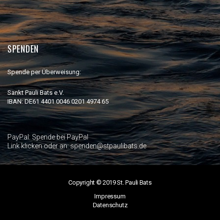
SPENDEN
Spende per Überweisung:
Sankt Pauli Bats e.V.
IBAN: DE61 4401 0046 0201 4974 65
PayPal:
Spende bei PayPal
Link klicken oder an: spenden@stpaulibats.de
Copyright © 2019 St. Pauli Bats
Impressum
Datenschutz