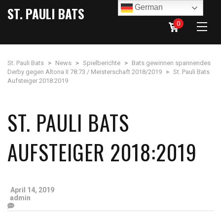
German
ST. PAULI BATS
0
St. Pauli Bats
>
News
>
Spielberichte
>
Bats gewinnen spannendes
Derby gegen Altona II 78:73 / Meisterschaft 2018/2019
>
St. Pauli Bats
Aufsteiger 2018:2019
ST. PAULI BATS
AUFSTEIGER 2018:2019
April 14, 2019
admin