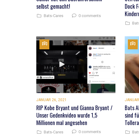
selbst gemacht!
Dock F
Kinder
0 comments
Bats-Cares
Bat
JANUAR 26, 2021
JANUAR 
RIP Kobe Bryant und Gianna Bryant /
Bats A
Unser Gedenkvideo wurde 1,5
sind fü
Millionen mal angesehen
Toller
0 comments
Bats-Cares
Bat