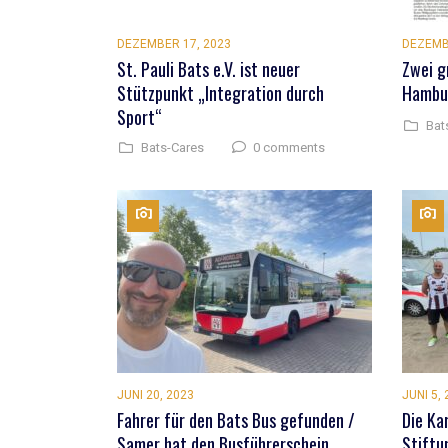
DEZEMBER 17, 2023
DEZEMB
St. Pauli Bats e.V. ist neuer
Zwei g
Stützpunkt „Integration durch
Hambur
Sport“
Bat
0 comments
Bats-Cares
JUNI 20, 2023
JUNI 5,
Fahrer für den Bats Bus gefunden /
Die Ka
Samer hat den Busführerschein
Stiftu