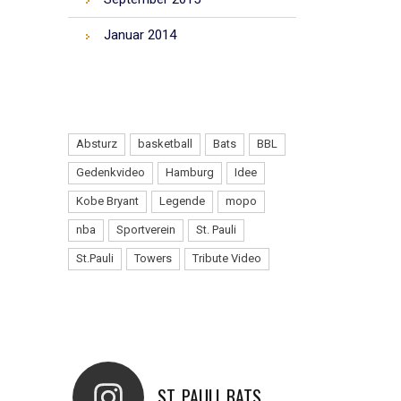
Januar 2014
TAGS
Absturz
basketball
Bats
BBL
Gedenkvideo
Hamburg
Idee
Kobe Bryant
Legende
mopo
nba
Sportverein
St. Pauli
St.Pauli
Towers
Tribute Video
INSTAGRAM
ST_PAULI_BATS