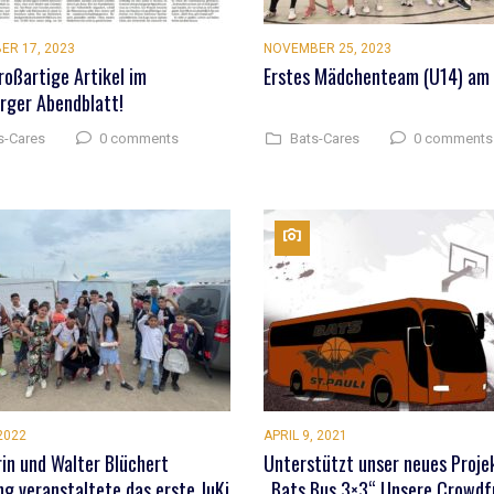
ER 17, 2023
NOVEMBER 25, 2023
roßartige Artikel im
Erstes Mädchenteam (U14) am 
ger Abendblatt!
0 comments
0 comments
s-Cares
Bats-Cares
 2022
APRIL 9, 2021
rin und Walter Blüchert
Unterstützt unser neues Proje
ng veranstaltete das erste JuKi
„Bats Bus 3×3“ Unsere Crowdf