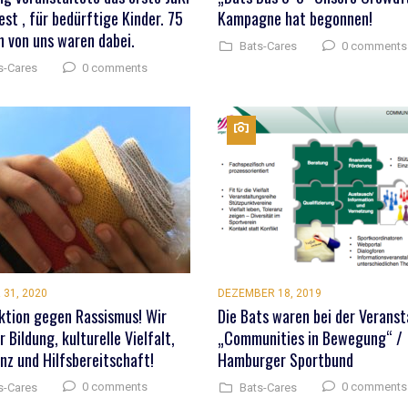
est , für bedürftige Kinder. 75
Kampagne hat begonnen!
n von uns waren dabei.
0 comments
Bats-Cares
0 comments
s-Cares
31, 2020
DEZEMBER 18, 2019
ktion gegen Rassismus! Wir
Die Bats waren bei der Verans
r Bildung, kulturelle Vielfalt,
„Communities in Bewegung“ /
anz und Hilfsbereitschaft!
Hamburger Sportbund
0 comments
0 comments
s-Cares
Bats-Cares