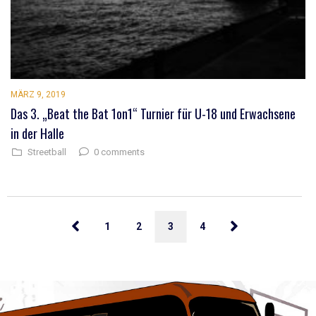
MÄRZ 9, 2019
Das 3. „Beat the Bat 1on1“ Turnier für U-18 und Erwachsene
in der Halle
0 comments
Streetball
1
2
3
4