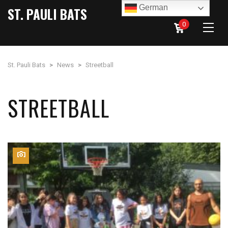
German
ST. PAULI BATS
0
St. Pauli Bats
>
News
>
Streetball
STREETBALL