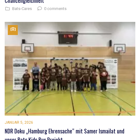
Chancengleichheit
0 comments
Bats-Cares
JANUAR 5, 2026
NDR Doku „Hamburg Ehrensache“ mit Samer Ismailat und
unser Bats Kids Bus Projekt