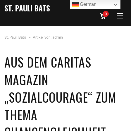
German
ST. PAULI BATS
0
St. Pauli Bats
>
Artikel von: admin
AUS DEM CARITAS
MAGAZIN
„SOZIALCOURAGE“ ZUM
THEMA