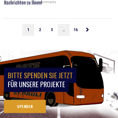
Nachrichten zu Ihnen!
0 comments
Bats-Cares
1
2
3
…
16
BITTE SPENDEN SIE JETZT
FÜR UNSERE PROJEKTE
SPENDEN